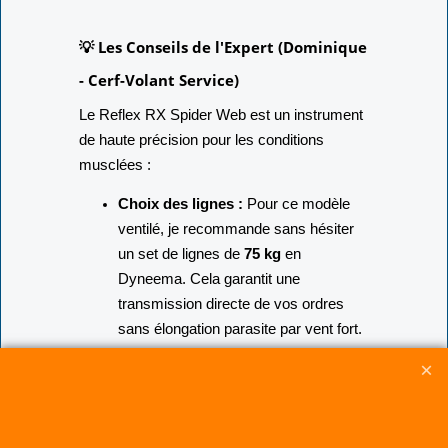
💡 Les Conseils de l'Expert (Dominique
- Cerf-Volant Service)
Le Reflex RX Spider Web est un instrument
de haute précision pour les conditions
musclées :
Choix des lignes :
Pour ce modèle
ventilé, je recommande sans hésiter
un set de lignes de
75 kg
en
Dyneema. Cela garantit une
transmission directe de vos ordres
sans élongation parasite par vent fort.
Longueur de lignes :
Une longueur
de
25 à 35 mètres
est idéale. Plus les
lignes sont longues, plus vous lissez
les turbulences du vent.