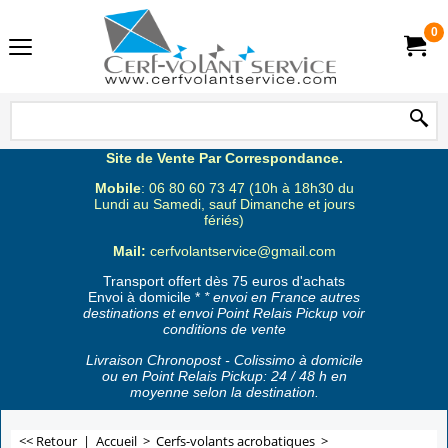
0
Site de Vente Par Correspondance.
Mobile
: 06 80 60 73 47 (10h à 18h30 du
Lundi au Samedi, sauf Dimanche et jours
fériés)
Mail:
cerfvolantservice@gmail.com
Transport offert dès 75 euros d'achats
Envoi à domicile *
* envoi en France autres
destinations et envoi Point Relais Pickup voir
conditions de vente
Livraison Chronopost - Colissimo à domicile
ou en Point Relais Pickup: 24 / 48 h en
moyenne selon la destination.
<< Retour
|
Accueil
>
Cerfs-volants acrobatiques
>