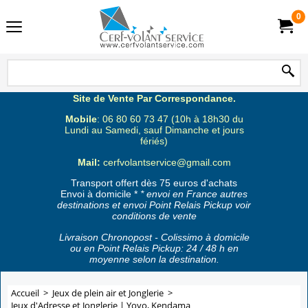
0
Site de Vente Par Correspondance.
Mobile
: 06 80 60 73 47 (10h à 18h30 du
Lundi au Samedi, sauf Dimanche et jours
fériés)
Mail:
cerfvolantservice@gmail.com
Transport offert dès 75 euros d'achats
Envoi à domicile *
* envoi en France autres
destinations et envoi Point Relais Pickup voir
conditions de vente
Livraison Chronopost - Colissimo à domicile
ou en Point Relais Pickup: 24 / 48 h en
moyenne selon la destination.
Accueil
>
Jeux de plein air et Jonglerie
>
Jeux d'Adresse et Jonglerie | Yoyo, Kendama