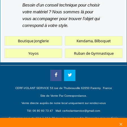
Besoin d'un conseil technique pour choisir
votre matériel ? Nous sommes là pour
vous accompagner pour trouver l'objet qui
correspond à votre style.
Boutique Jonglerie
Kendama, Bilboquet
Yoyos
Ruban de Gymnastique
CERF-VOLANT SERVICE 53 rue de Thubeauville 62650 Parenty. France
Site de Vente Par Correspondance.
Vente directe auprès de notre local uniquement sur rendez-vous
Tél: 06 80 60 73 47 Mail:
cerfvolantservice@gmail.com
Contactez nous de 10 h à 18 h 30 tous les jours sauf le Dimanche et jours fériés
RCS A 401 633 383 Siret: 401 633 383 00047
TVA: FR 144 01 633 383 Code APE: 4765Z