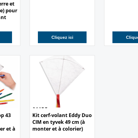
erre et
e) pour
ant
Cliquez ici
Clique
7.00
€
op 43
Kit cerf-volant Eddy Duo
CIM en tyvek 49 cm (à
er et à
monter et à colorier)