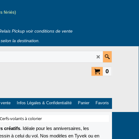
 fériés)
Relais Pickup voir conditions de vente
selon la destination.
0
 vente
Infos Légales & Confidentialité
Panier
Favoris
 Cerfs-volants à colorier
rs créatifs
. Idéale pour les anniversaires, les
 dessin à celui du vol. Nos modèles en Tyvek ou en