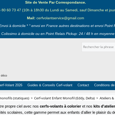
Site de Vente Par Correspondance.
6 80 60 73 47 (10h à 18h30 du Lundi au Samedi, sauf Dimanche et jours
Mail:
cerfvolantservice@gmail.com
Envoi à domicile *
* envoi en France autres destinations et envoi Point 
 Colissimo à domicile ou en Point Relais Pickup: 24 / 48 h en moyenne 
t déco
erf-Volant 2026
Guides & Conseils Cerf-volant
Contact
Conditions de
monofils (statiques)
>
Cerf-volant Enfant Monofil (Eddy, Delta)
>
Ateliers &
tre propre ciel avec nos
cerfs-volants à colorier
et nos
kits d'atelie
tés scolaires, cette gamme permet aux enfants d'allier le plaisir du