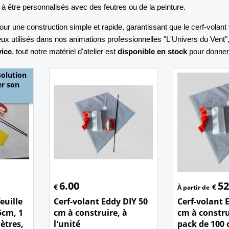
s à être personnalisés avec des feutres ou de la peinture.
ur une construction simple et rapide, garantissant que le cerf-volant
 utilisés dans nos animations professionnelles "L'Univers du Vent", a
vice
, tout notre matériel d'atelier est
disponible en stock
pour donner 
solution
er son
.
6.00
52
€
€
À partir de
euille
Cerf-volant Eddy DIY 50
Cerf-volant 
5cm, 1
cm à construire, à
cm à constru
mètres,
l'unité
pack de 100 