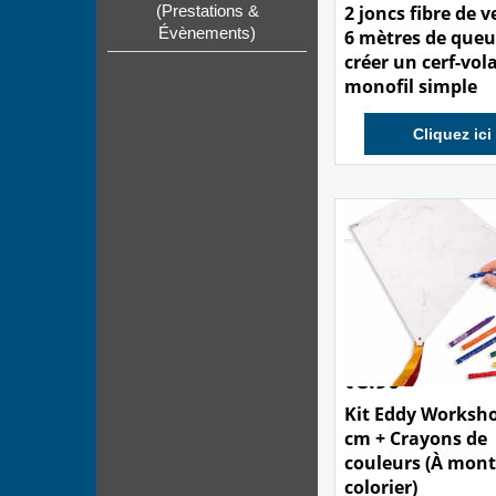
2 joncs fibre de v
(Prestations &
Évènements)
6 mètres de queu
créer un cerf-vol
monofil simple
Cliquez ici
8.90
€
Kit Eddy Worksh
cm + Crayons de
couleurs (À mont
colorier)