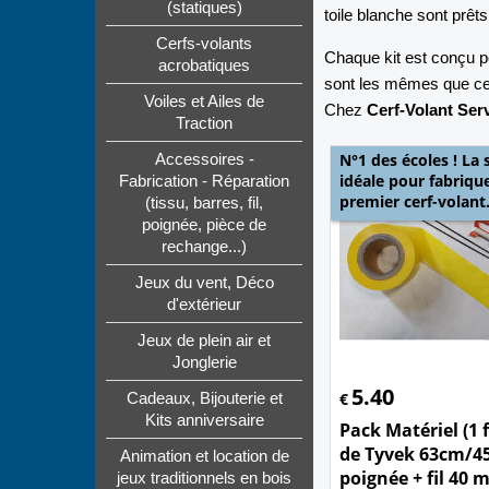
(statiques)
toile blanche sont prêt
Cerfs-volants
Chaque kit est conçu po
acrobatiques
sont les mêmes que ceux
Voiles et Ailes de
Chez
Cerf-Volant Ser
Traction
N°1 des écoles ! La 
Accessoires -
idéale pour fabriqu
Fabrication - Réparation
premier cerf-volant
(tissu, barres, fil,
poignée, pièce de
rechange...)
Jeux du vent, Déco
d'extérieur
Jeux de plein air et
Jonglerie
5.40
€
Cadeaux, Bijouterie et
Kits anniversaire
Pack Matériel (1 f
de Tyvek 63cm/4
Animation et location de
poignée + fil 40 
jeux traditionnels en bois