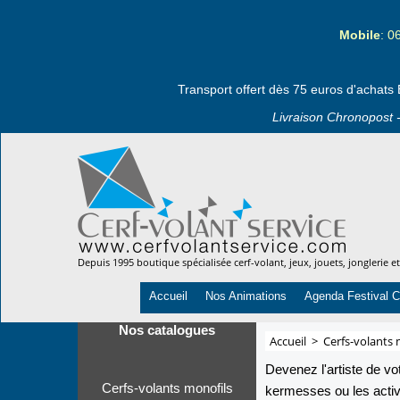
Mobile
: 0
Transport offert dès 75 euros d'achats 
Livraison Chronopost -
Depuis 1995 boutique spécialisée cerf-volant, jeux, jouets, jonglerie e
Accueil
Nos Animations
Agenda Festival C
Nos catalogues
Accueil
>
Cerfs-volants 
Devenez l'artiste de vo
Cerfs-volants monofils
kermesses ou les activi