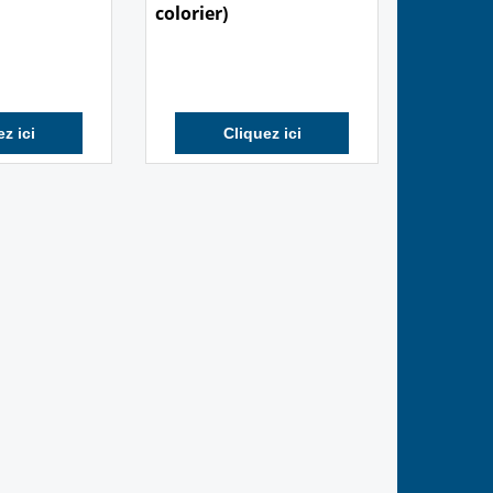
colorier)
z ici
Cliquez ici