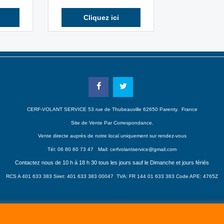
Cliquez ici
CERF-VOLANT SERVICE 53 rue de Thubeauville 62650 Parenty. France
Site de Vente Par Correspondance.
Vente directe auprès de notre local uniquement sur rendez-vous
Tél: 06 80 60 73 47 Mail:
cerfvolantservice@gmail.com
Contactez nous de 10 h à 18 h 30 tous les jours sauf le Dimanche et jours fériés
RCS A 401 633 383 Siret: 401 633 383 00047
TVA: FR 144 01 633 383 Code APE: 4765Z
Boutique en ligne créés avec le logiciel eCommerce ShopFactory