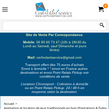
0
Site de Vente Par Correspondance.
Mobile
: 06 80 60 73 47 (10h à 18h30 du
Lundi au Samedi, sauf Dimanche et jours
fériés)
Mail:
cerfvolantservice@gmail.com
Transport offert dès 75 euros d'achats
Envoi à domicile *
* envoi en France autres
destinations et envoi Point Relais Pickup voir
conditions de vente
Livraison Chronopost - Colissimo à domicile
ou en Point Relais Pickup: 24 / 48 h en
moyenne selon la destination.
Accueil
>
Animation et location de jeux traditionnels en bois (Prestations & Évène