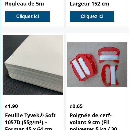
Rouleau de 5m
Largeur 152 cm
Cliquez ici
Cliquez ici
1.90
0.65
€
€
Feuille Tyvek® Soft
Poignée de cerf-
1057D (55g/m²) –
volant 9 cm (Fil
Format 45 x 64 cm
polyester 5 kg / 30