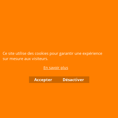
Polyester 15 kg / 50
m)
Cliquez ici
Ce site utilise des cookies pour garantir une expérience
sur mesure aux visiteurs.
CERF-VOLANT SERVICE 53 rue de Thubeauville 62650 Parenty. France
En savoir plus
Site de Vente Par Correspondance.
Vente directe auprès de notre local uniquement sur rendez-vous
Accepter
Désactiver
Tél: 06 80 60 73 47 Mail:
cerfvolantservice@gmail.com
Contactez nous de 10 h à 18 h 30 tous les jours sauf le Dimanche et jours fériés
RCS A 401 633 383 Siret: 401 633 383 00047
TVA: FR 144 01 633 383 Code APE: 4765Z
Boutique en ligne créés avec le logiciel eCommerce ShopFactory