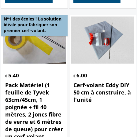
N°1 des écoles ! La solution
idéale pour fabriquer son
premier cerf-volant.
5.40
6.00
€
€
Pack Matériel (1
Cerf-volant Eddy DIY
feuille de Tyvek
50 cm à construire, à
63cm/45cm, 1
l'unité
poignée + fil 40
mètres, 2 joncs fibre
de verre et 6 mètres
de queue) pour créer
un cerf-volant