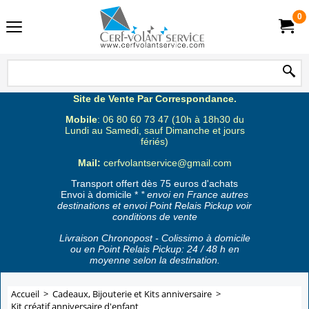
0
Site de Vente Par Correspondance.
Mobile
: 06 80 60 73 47 (10h à 18h30 du
Lundi au Samedi, sauf Dimanche et jours
fériés)
Mail:
cerfvolantservice@gmail.com
Transport offert dès 75 euros d'achats
Envoi à domicile *
* envoi en France autres
destinations et envoi Point Relais Pickup voir
conditions de vente
Livraison Chronopost - Colissimo à domicile
ou en Point Relais Pickup: 24 / 48 h en
moyenne selon la destination.
Accueil
>
Cadeaux, Bijouterie et Kits anniversaire
>
Kit créatif anniversaire d'enfant