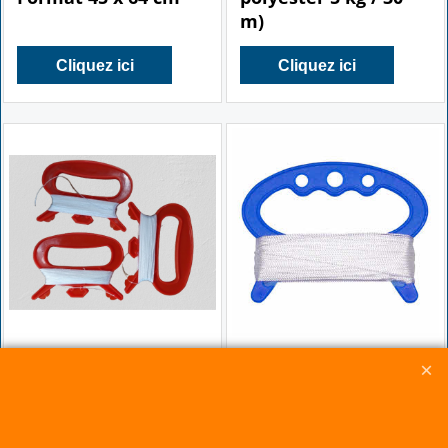
m)
Cliquez ici
Cliquez ici
0.80
0.90
€
€
Poignée de cerf-
Poignée avec Fil
volant 10,5 cm (Fil
Polyester torsadé 5