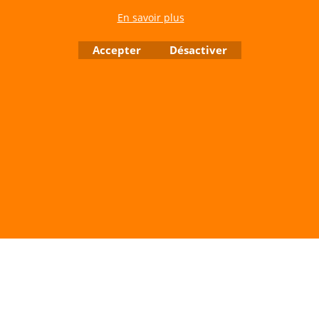
Site de Vente Par Correspondance.
En savoir plus
Vente directe auprès de notre local uniquement sur rendez-vous
Tél: 06 80 60 73 47 Mail:
cerfvolantservice@gmail.com
Accepter
Désactiver
Contactez nous de 10 h à 18 h 30 tous les jours sauf le Dimanche et jours fériés
RCS A 401 633 383 Siret: 401 633 383 00047
TVA: FR 144 01 633 383 Code APE: 4765Z
Boutique en ligne créés avec le logiciel eCommerce ShopFactory