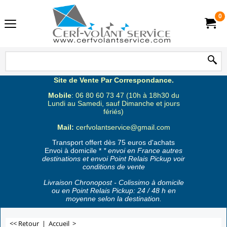
0
Site de Vente Par Correspondance.
Mobile
: 06 80 60 73 47 (10h à 18h30 du
Lundi au Samedi, sauf Dimanche et jours
fériés)
Mail:
cerfvolantservice@gmail.com
Transport offert dès 75 euros d'achats
Envoi à domicile *
* envoi en France autres
destinations et envoi Point Relais Pickup voir
conditions de vente
Livraison Chronopost - Colissimo à domicile
ou en Point Relais Pickup: 24 / 48 h en
moyenne selon la destination.
<< Retour
|
Accueil
>