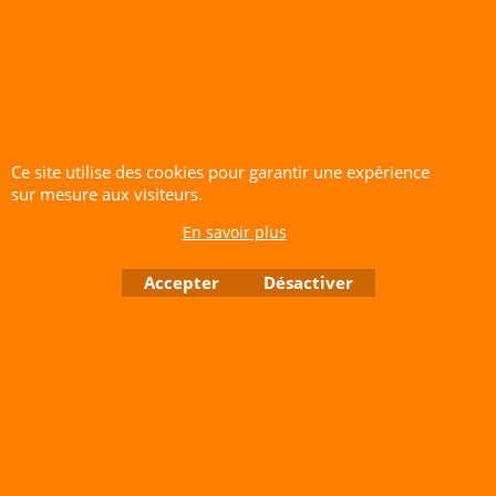
Cliquez ici
Ce site utilise des cookies pour garantir une expérience
sur mesure aux visiteurs.
CERF-VOLANT SERVICE 53 rue de Thubeauville 62650 Parenty. France
En savoir plus
Site de Vente Par Correspondance.
Vente directe auprès de notre local uniquement sur rendez-vous
Accepter
Désactiver
Tél: 06 80 60 73 47 Mail:
cerfvolantservice@gmail.com
Contactez nous de 10 h à 18 h 30 tous les jours sauf le Dimanche et jours fériés
RCS A 401 633 383 Siret: 401 633 383 00047
TVA: FR 144 01 633 383 Code APE: 4765Z
Boutique en ligne créés avec le logiciel eCommerce ShopFactory