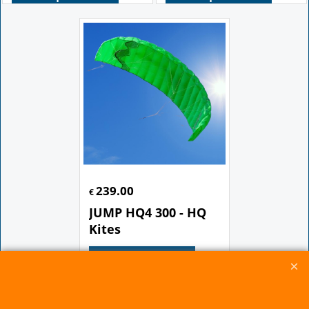
(Wolkenstürmer)
2.2 Rainbow HQ
Kites
Cliquez ici
Cliquez ici
239.00
€
JUMP HQ4 300 - HQ
Kites