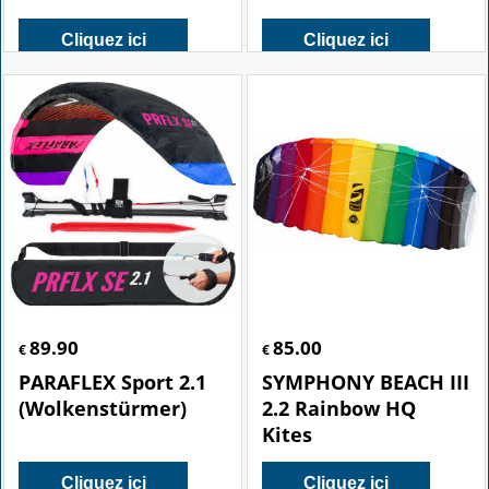
1.8 - FIRELINE SUR
Rainbow -
BARRE
Wolkenstuermer
Cliquez ici
Cliquez ici
89.90
85.00
€
€
PARAFLEX Sport 2.1
SYMPHONY BEACH III