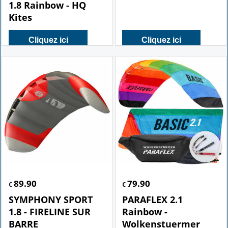
SYMPHONY BEACH
AMIGO 2.05 orange
1.8 Rainbow - HQ
Kites
Cliquez ici
Cliquez ici
89.90
79.90
€
€
SYMPHONY SPORT
PARAFLEX 2.1