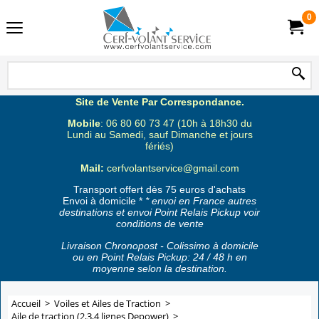
0
Site de Vente Par Correspondance.
Mobile
: 06 80 60 73 47 (10h à 18h30 du
Lundi au Samedi, sauf Dimanche et jours
fériés)
Mail:
cerfvolantservice@gmail.com
Transport offert dès 75 euros d'achats
Envoi à domicile *
* envoi en France autres
destinations et envoi Point Relais Pickup voir
conditions de vente
Livraison Chronopost - Colissimo à domicile
ou en Point Relais Pickup: 24 / 48 h en
moyenne selon la destination.
Accueil
>
Voiles et Ailes de Traction
>
Aile de traction (2,3,4 lignes Depower)
>