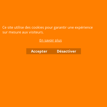
RCS A 401 633 383 Siret: 401 633 383 00047
TVA: FR 144 01 633 383 Code APE: 4765Z
Boutique en ligne créés avec le logiciel eCommerce ShopFactory
Ce site utilise des cookies pour garantir une expérience
sur mesure aux visiteurs.
En savoir plus
Accepter
Désactiver