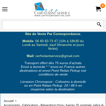
0
Site de Vente Par Correspondance.
Mobile
: 06 80 60 73 47 (10h à 18h30 du
Lundi au Samedi, sauf Dimanche et jours
fériés)
Mail:
cerfvolantservice@gmail.com
Transport offert dès 75 euros d'achats
Envoi à domicile *
* envoi en France autres
destinations et envoi Point Relais Pickup voir
conditions de vente
Livraison Chronopost - Colissimo à domicile
ou en Point Relais Pickup: 24 / 48 h en
moyenne selon la destination.
Accueil
>
Accessoires - Fabrication - Réparation (tissu, barres, fil, poignée, pièce de 