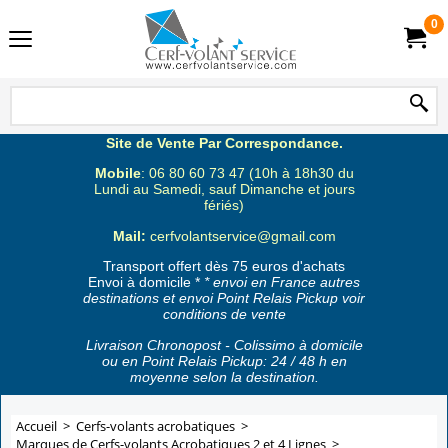
0
Site de Vente Par Correspondance.
Mobile
: 06 80 60 73 47 (10h à 18h30 du
Lundi au Samedi, sauf Dimanche et jours
fériés)
Mail:
cerfvolantservice@gmail.com
Transport offert dès 75 euros d'achats
Envoi à domicile *
* envoi en France autres
destinations et envoi Point Relais Pickup voir
conditions de vente
Livraison Chronopost - Colissimo à domicile
ou en Point Relais Pickup: 24 / 48 h en
moyenne selon la destination.
Accueil
>
Cerfs-volants acrobatiques
>
Marques de Cerfs-volants Acrobatiques 2 et 4 Lignes
>