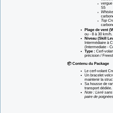
vergue 
S5
Whiske
carbon
Top Cro
carbon
Plage de vent (
ou - 8 à 30 km/h.
Niveau (Skill Lev
Intermédiaire à C
(Intermediate - C
Type :
Cerf-volan
précision / Freest
📦 Contenu du Package
Le cerf-volant Crea
Un bracelet velcr
maintenir la struc
Sa housse de ra
transport dédiée.
Note : Livré sans
paire de poignées