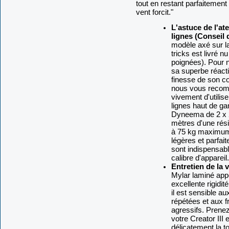
tout en restant parfaitement
vent forcit."
L'astuce de l'at
lignes (Conseil 
modèle axé sur la
tricks est livré n
poignées). Pour n
sa superbe réactiv
finesse de son 
nous vous reco
vivement d'utilise
lignes haut de 
Dyneema de 2 x 
mètres d'une rés
à 75 kg maximum
légères et parfai
sont indispensab
calibre d'appareil.
Entretien de la v
Mylar laminé app
excellente rigidité
il est sensible au
répétées et aux f
agressifs. Prenez
votre Creator III 
délicatement la to