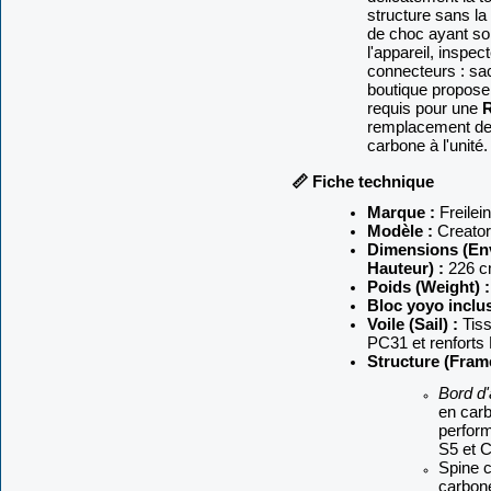
structure sans la
de choc ayant soll
l'appareil, inspec
connecteurs : sa
boutique propose 
requis pour une
remplacement de
carbone à l'unité.
📏 Fiche technique
Marque :
Freilein
Modèle :
Creator 
Dimensions (Env
Hauteur) :
226 c
Poids (Weight) :
Bloc yoyo inclu
Voile (Sail) :
Tiss
PC31 et renforts
Structure (Frame
Bord d'
en car
perfor
S5 et C
Spine c
carbon