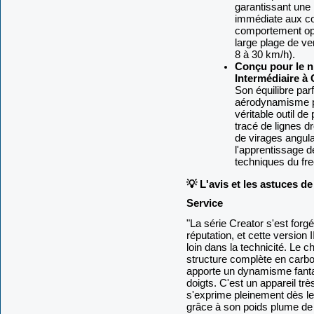
garantissant une
immédiate aux c
comportement op
large plage de ve
8 à 30 km/h).
Conçu pour le n
Intermédiaire à 
Son équilibre parf
aérodynamisme po
véritable outil de
tracé de lignes dr
de virages angula
l'apprentissage d
techniques du fre
💡 L'avis et les astuces de
Service
"La série Creator s'est forg
réputation, et cette version 
loin dans la technicité. Le c
structure complète en carb
apporte un dynamisme fanta
doigts. C'est un appareil trè
s'exprime pleinement dès les
grâce à son poids plume de 