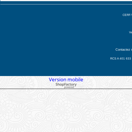
CERF-V
Ve
Contactez n
RCS A 401 633 
Version mobile
Boutique en ligne créés avec le logiciel eCommerce ShopFactory