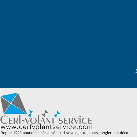
Depuis 1995 boutique spécialisée cerf-volant, jeux, jouets, jonglerie et déco