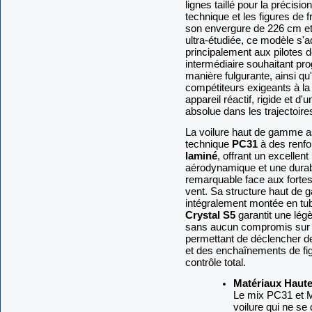
lignes taillé pour la précision
technique et les figures de 
son envergure de 226 cm et
ultra-étudiée, ce modèle s'
principalement aux pilotes 
intermédiaire souhaitant pr
manière fulgurante, ainsi qu
compétiteurs exigeants à la
appareil réactif, rigide et d'u
absolue dans les trajectoire
La voilure haut de gamme as
technique
PC31
à des renfo
laminé
, offrant un excellent
aérodynamique et une durabi
remarquable face aux forte
vent. Sa structure haut de
intégralement montée en tu
Crystal S5
garantit une légè
sans aucun compromis sur la
permettant de déclencher de
et des enchaînements de fi
contrôle total.
Matériaux Haute
Le mix PC31 et M
voilure qui ne se