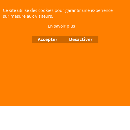
Ce site utilise des cookies pour garantir une expérience
Cliquez ici
sur mesure aux visiteurs.
En savoir plus
CERF-VOLANT SERVICE 53 rue de Thubeauville 62650 Parenty. France
Site de Vente Par Correspondance.
Accepter
Désactiver
Vente directe auprès de notre local uniquement sur rendez-vous
Tél: 06 80 60 73 47 Mail:
cerfvolantservice@gmail.com
Contactez nous de 10 h à 18 h 30 tous les jours sauf le Dimanche et jours fériés
RCS A 401 633 383 Siret: 401 633 383 00047
TVA: FR 144 01 633 383 Code APE: 4765Z
Boutique en ligne créés avec le logiciel eCommerce ShopFactory