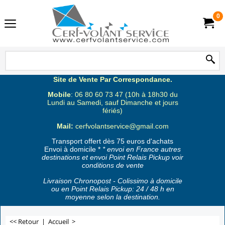
0
Site de Vente Par Correspondance.
Mobile
: 06 80 60 73 47 (10h à 18h30 du
Lundi au Samedi, sauf Dimanche et jours
fériés)
Mail:
cerfvolantservice@gmail.com
Transport offert dès 75 euros d'achats
Envoi à domicile *
* envoi en France autres
destinations et envoi Point Relais Pickup voir
conditions de vente
Livraison Chronopost - Colissimo à domicile
ou en Point Relais Pickup: 24 / 48 h en
moyenne selon la destination.
<< Retour
|
Accueil
>