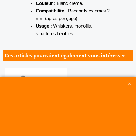
Couleur :
Blanc crème.
Compatibilité :
Raccords externes 2
mm (après ponçage).
Usage :
Whiskers, monofils,
structures flexibles.
Ces articles pourraient également vous intéresser
Raccords externes ( 1.5 à 22
mm )