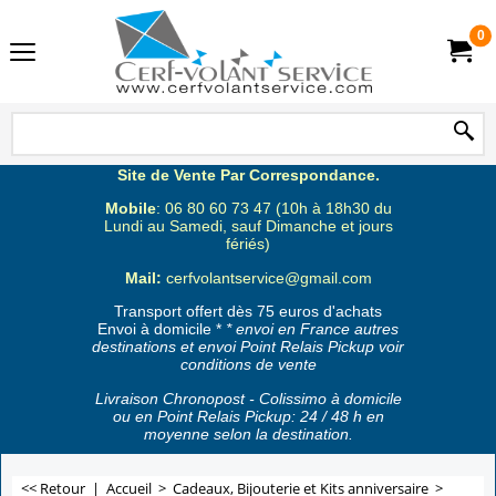
0
Site de Vente Par Correspondance.
Mobile
: 06 80 60 73 47 (10h à 18h30 du
Lundi au Samedi, sauf Dimanche et jours
fériés)
Mail:
cerfvolantservice@gmail.com
Transport offert dès 75 euros d'achats
Envoi à domicile *
* envoi en France autres
destinations et envoi Point Relais Pickup voir
conditions de vente
Livraison Chronopost - Colissimo à domicile
ou en Point Relais Pickup: 24 / 48 h en
moyenne selon la destination.
<< Retour
|
Accueil
>
Cadeaux, Bijouterie et Kits anniversaire
>