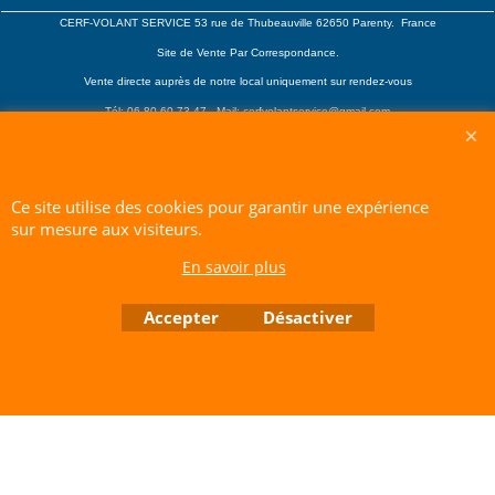
CERF-VOLANT SERVICE 53 rue de Thubeauville 62650 Parenty. France
Site de Vente Par Correspondance.
Vente directe auprès de notre local uniquement sur rendez-vous
Tél: 06 80 60 73 47 Mail:
cerfvolantservice@gmail.com
Contactez nous de 10 h à 18 h 30 tous les jours sauf le Dimanche et jours fériés
RCS A 401 633 383 Siret: 401 633 383 00047
TVA: FR 144 01 633 383 Code APE: 4765Z
Ce site utilise des cookies pour garantir une expérience
sur mesure aux visiteurs.
Boutique en ligne créés avec le logiciel eCommerce ShopFactory
En savoir plus
Accepter
Désactiver