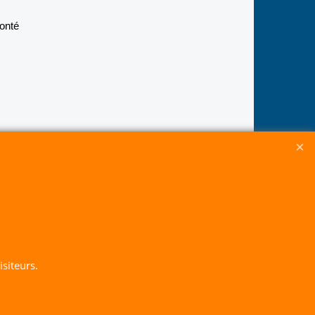
onté
siteurs.