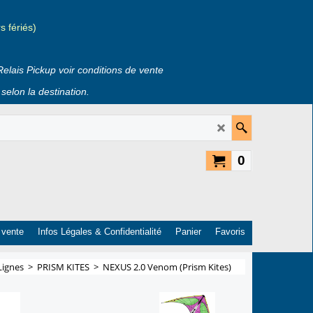
 fériés)
Relais Pickup voir conditions de vente
selon la destination.
0
 vente
Infos Légales & Confidentialité
Panier
Favoris
Lignes
>
PRISM KITES
>
NEXUS 2.0 Venom (Prism Kites)