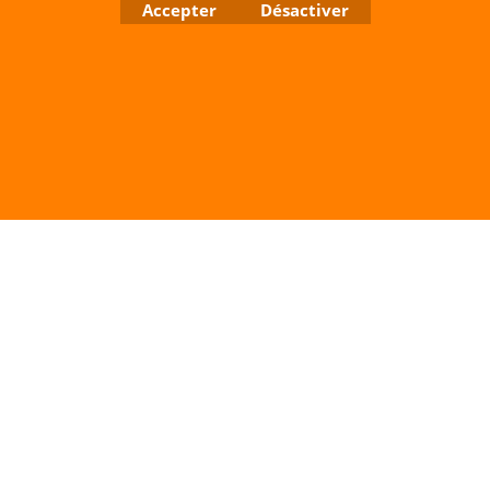
Accepter
Désactiver
Boutique en ligne créés avec le logiciel eCommerce ShopFactory