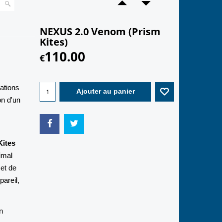
NEXUS 2.0 Venom (Prism
Kites)
110.00
€
sations
Ajouter au panier
on d'un
Kites
timal
 et de
pareil,
n