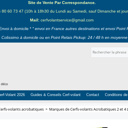
Site de Vente Par Correspondance.
6 80 60 73 47 (10h à 18h30 du Lundi au Samedi, sauf Dimanche et jours
Mail:
cerfvolantservice@gmail.com
Envoi à domicile *
* envoi en France autres destinations et envoi Point 
 Colissimo à domicile ou en Point Relais Pickup: 24 / 48 h en moyenne 
t déco
erf-Volant 2026
Guides & Conseils Cerf-volant
Contact
Conditions de
Cerfs-volants acrobatiques
>
Marques de Cerfs-volants Acrobatiques 2 et 4 