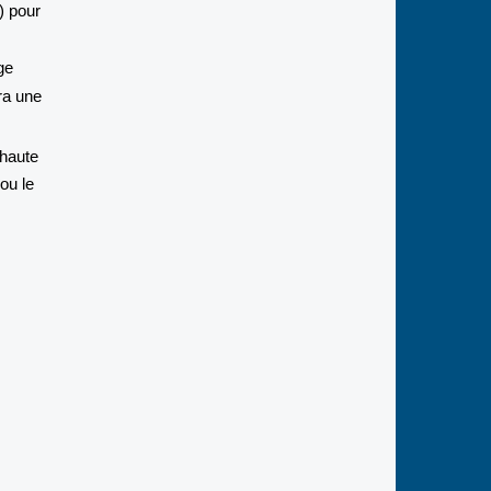
) pour
ge
ira une
 haute
 ou le