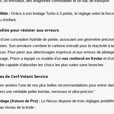
, un enrouleur, des dragonnes confortables et un sac de transport
lible :
Grâce à son bridage Turbo à 3 points, le réglage selon la force
u d'enfant.
udiée pour résister aux erreurs
 d'une conception hybride de pointe, associant une géométrie précise
stes. Son armature combine le carbone extrudé pour la réactivité à la 
sse. Pour parer aux atterrissages imprévus et aux erreurs de pilotag
issage, Prism a équipé ce modèle d'un
nez renforcé en Kevlar
et d'u
ible capable d'absorber les chocs les plus rudes sans broncher.
uces de Cerf-Volant Service
es années l'une de nos plus belles recommandations pour entrer da
'est une véritable petite bombe, nerveuse et ultra-précise."
idage (Astuce de Pro) :
Le Nexus dispose de trois réglages prédéfin
au niveau de la bride :