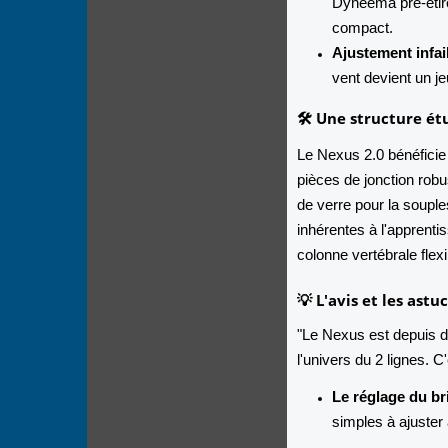
Dyneema pré-étiré
compact.
Ajustement infail
vent devient un je
🛠️ Une structure ét
Le Nexus 2.0 bénéficie
pièces de jonction robu
de verre pour la souple
inhérentes à l'apprent
colonne vertébrale flex
💡 L'avis et les ast
"Le Nexus est depuis d
l'univers du 2 lignes. C
Le réglage du br
simples à ajuster 