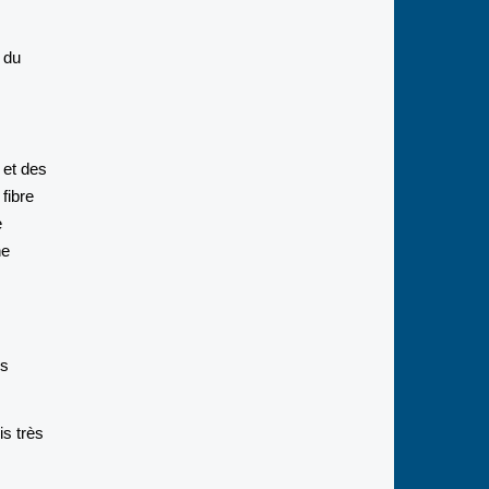
 du
 et des
fibre
e
ne
ns
is très