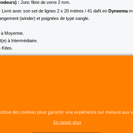
endeurs) :
Jonc fibre de verre 2 mm.
:
Livré avec son set de lignes 2 x 20 mètres / 41 daN en
Dyneema
m
rangement (winder) et poignées de type sangle.
 à Moyenne.
(e) à Intermédiaire.
 Kites.
CERF-VOLANT SERVICE 53 rue de Thubeauville 62650 Parenty. France
Site de Vente Par Correspondance.
Vente directe auprès de notre local uniquement sur rendez-vous
Tél: 06 80 60 73 47 Mail:
cerfvolantservice@gmail.com
Contactez nous de 10 h à 18 h 30 tous les jours sauf le Dimanche et jours fériés
 utilise des cookies pour garantir une expérience sur mesure aux vi
RCS A 401 633 383 Siret: 401 633 383 00047
TVA: FR 144 01 633 383 Code APE: 4765Z
En savoir plus