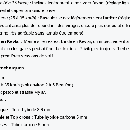
le (6 à 15 km/h) :
Inclinez légèrement le nez vers l'avant (réglage light
reil et capter la moindre brise.
tenu (25 à 35 km/h) :
Basculez le nez légèrement vers l'arrière (régla
f-volant aura plus de répondant, des virages encore plus serrés et offr
enne très agréable sans jamais être emporté.
 en Kevlar :
Même si le nez est blindé en Kevlar, un impact violent à
alte ou les galets peut abîmer la structure. Privilégiez toujours l'herbe
s premières sessions de vol !
 techniques
cm.
à 35 km/h (soit environ 2 à 5 Beaufort).
ipstop et stratifié Mylar.
ée :
aque :
Jonc hybride 3,9 mm.
le et Top cross :
Tube hybride carbone 5 mm.
ses :
Tube carbone 5 mm.