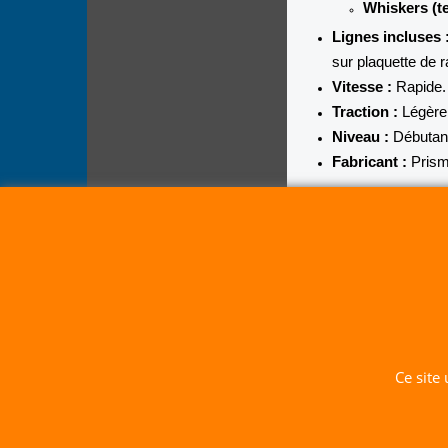
Whiskers (t
Lignes incluses 
sur plaquette de 
Vitesse :
Rapide.
Traction :
Légère
Niveau :
Débutant
Fabricant :
Prism
Ce site