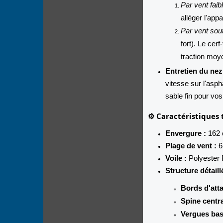
Par vent faib
alléger l'appa
Par vent sou
fort). Le cer
traction moy
Entretien du nez
vitesse sur l'asph
sable fin pour vo
⚙️ Caractéristiques
Envergure :
162 
Plage de vent :
6 
Voile :
Polyester R
Structure détaill
Bords d'att
Spine centra
Vergues bas