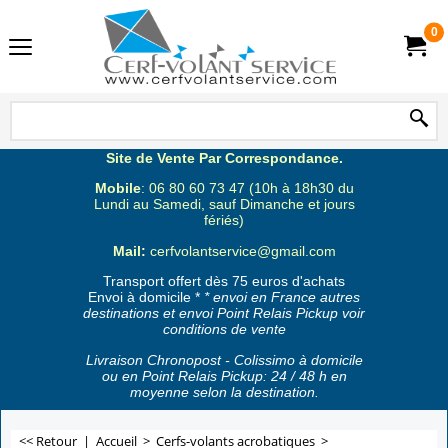
0
Site de Vente Par Correspondance.
Mobile
: 06 80 60 73 47 (10h à 18h30 du
Lundi au Samedi, sauf Dimanche et jours
fériés)
Mail:
cerfvolantservice@gmail.com
Transport offert dès 75 euros d'achats
Envoi à domicile *
* envoi en France autres
destinations et envoi Point Relais Pickup voir
conditions de vente
Livraison Chronopost - Colissimo à domicile
ou en Point Relais Pickup: 24 / 48 h en
moyenne selon la destination.
<< Retour
|
Accueil
>
Cerfs-volants acrobatiques
>