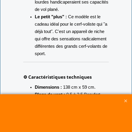
lourdes handicaperaient ses capacités
de vol plané.
Le petit "plus" :
Ce modèle est le
cadeau idéal pour le cerf-voliste qui "a
déjà tout". C'est un appareil de niche
qui offre des sensations radicalement
différentes des grands cerf-volants de
sport.
⚙️ Caractéristiques techniques
Dimensions :
138 cm x 59 cm.
Plage de vent :
0,5 à 2,5 Beaufort.
Structure :
Spine centrale, vergue
basse, bord d'attaque et top cross
:
Jonc Carbone 2,5 mm ,
Wiskers
(tendeur):
jonc carbone 1.5 mm
Voile :
Ripstop Polyester.